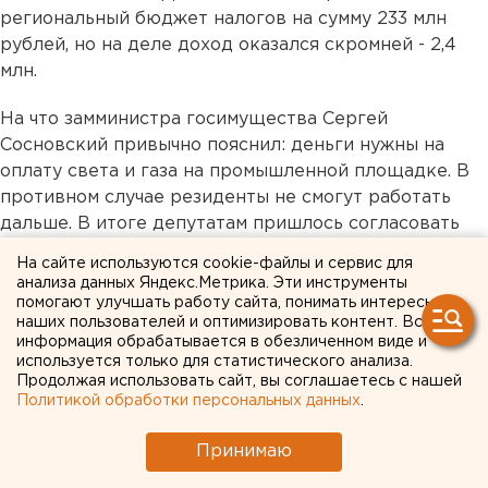
региональный бюджет налогов на сумму 233 млн
рублей, но на деле доход оказался скромней - 2,4
млн.
На что замминистра госимущества Сергей
Сосновский привычно пояснил: деньги нужны на
оплату света и газа на промышленной площадке. В
противном случае резиденты не смогут работать
дальше. В итоге депутатам пришлось согласовать
выделение средств.
На сайте используются cookie-файлы и сервис для
анализа данных Яндекс.Метрика. Эти инструменты
Во время разговора с журналистами ЕАН и «АиФ»
помогают улучшать работу сайта, понимать интересы
Зяблицев заявил, что напишет депутатский запрос в
наших пользователей и оптимизировать контент. Вся
информация обрабатывается в обезличенном виде и
полицию по поводу нецелевого расходования
используется только для статистического анализа.
бюджетных средств. Он уверен, что следует
Продолжая использовать сайт, вы соглашаетесь с нашей
добиваться возбуждения уголовного дела.
Политикой обработки персональных данных
.
«Для зоны изначально неверно выбрали
Принимаю
местоположение. Приезжали иностранцы,