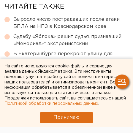
ЧИТАЙТЕ ТАКЖЕ:
Выросло число пострадавших после атаки
БПЛА на НПЗ в Краснодарском крае
Судьбу «Яблока» решит судья, признавший
«Мемориал»* экстремистским
В Екатеринбурге перекроют улицу для
ремонта теплосетей
На сайте используются cookie-файлы и сервис для
В аэропорту Екатеринбурга массово
анализа данных Яндекс.Метрика. Эти инструменты
помогают улучшать работу сайта, понимать интересы
задерживают рейсы
наших пользователей и оптимизировать контент. Вся
информация обрабатывается в обезличенном виде и
В Ревде задержали рецидивиста, избившего
используется только для статистического анализа.
инвалида-участника СВО
Продолжая использовать сайт, вы соглашаетесь с нашей
Политикой обработки персональных данных
.
← НОВОСТИ
Принимаю
20 ИЮЛЯ 2017 В 17:32