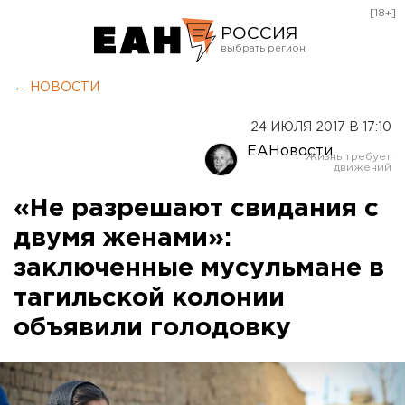
[18+]
РОССИЯ
Екатеринбург
← НОВОСТИ
Челябинск
24 ИЮЛЯ 2017 В 17:10
Курган
ЕАНовости
Оренбург
«Не разрешают свидания с
двумя женами»:
заключенные мусульмане в
тагильской колонии
объявили голодовку