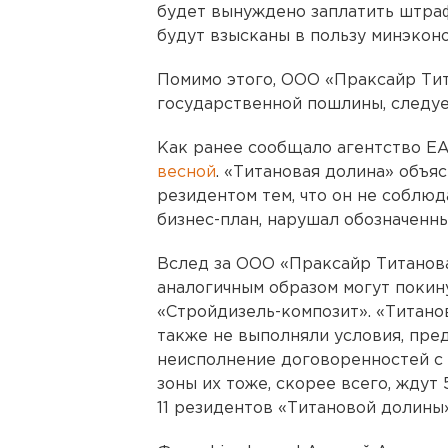
будет вынуждено заплатить штраф
будут взысканы в пользу минэкон
Помимо этого, ООО «Праксайр Тит
государственной пошлины, следуе
Как ранее сообщало агентство Е
весной
. «Титановая долина» объя
резидентом тем, что он не соблюд
бизнес-план, нарушал обозначенн
Вслед за ООО «Праксайр Титанов
аналогичным образом могут поки
«Стройдизель-композит». «Титанов
также не выполняли условия, пре
неисполнение договоренностей с
зоны их тоже, скорее всего, ждут
11 резидентов «Титановой долины»