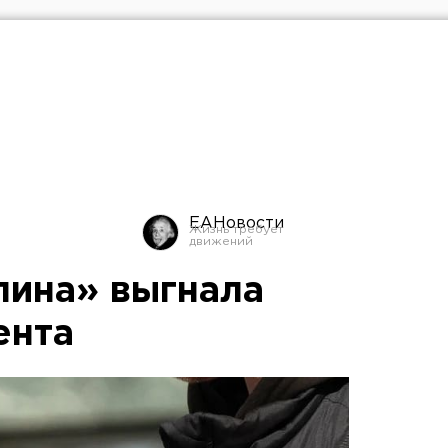
ЕАНовости
лина» выгнала
ента