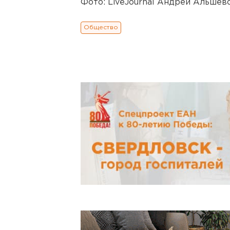
Фото:
LiveJournal Андрей Альшев
Общество