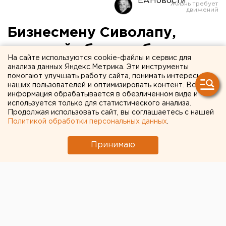
ЕАНовости
Бизнесмену Сиволапу,
который сбросил бутылку
На сайте используются cookie-файлы и сервис для
на голову судебного
анализа данных Яндекс.Метрика. Эти инструменты
помогают улучшать работу сайта, понимать интересы
пристава, предъявили
наших пользователей и оптимизировать контент. Вся
информация обрабатывается в обезличенном виде и
обвинение
используется только для статистического анализа.
Продолжая использовать сайт, вы соглашаетесь с нашей
Политикой обработки персональных данных
.
Екатеринбургскому бизнесмену Виталию Сиволапу,
который сбросил бутылку из-под виски на голову
Принимаю
судебного пристава, предъявили обвинение. Он
будет отвечать по статьям «Посягательство на
жизнь судебного пристава» и «Злостное уклонение
гражданина от погашения кредиторской
задолженности в крупном размере». Об этом
сообщает пресс-служба следственного управления
СКР по Свердловской области.