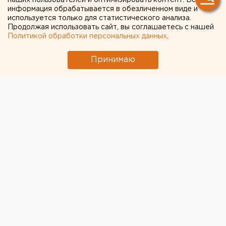
наших пользователей и оптимизировать контент. Вся
информация обрабатывается в обезличенном виде и
используется только для статистического анализа.
Продолжая использовать сайт, вы соглашаетесь с нашей
Политикой обработки персональных данных
.
Принимаю
Андрей Перла, бывший пиарщик уральского
полпреда президента Игоря Холманских,
занявшийся частным лоббизмом, проанонсировал
свой первый семинар. Всех желающих он
приглашает 4 - 6 октября в Евпаторию.