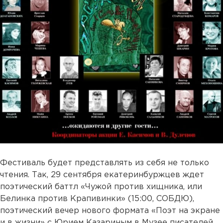
Фестиваль будет представлять из себя не только
чтения. Так, 29 сентября екатеринбуржцев ждет
поэтический баттл «Чужой против хищника, или
Белинка против Крапивинки» (15:00, СОБДЮ),
поэтический вечер нового формата «Поэт на экране
и в жизни» с Юрием Казариным в Музее писателей