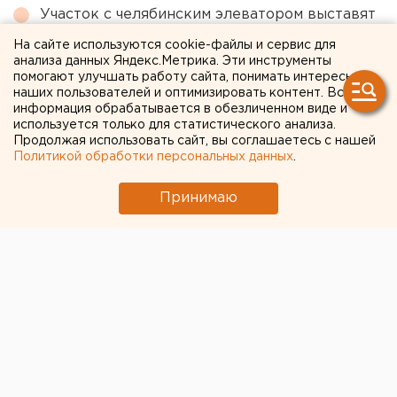
Участок с челябинским элеватором выставят
на аукцион по КРТ в этом году
На сайте используются cookie-файлы и сервис для
анализа данных Яндекс.Метрика. Эти инструменты
Свердловский титановый гигант получил
помогают улучшать работу сайта, понимать интересы
крупный убыток
наших пользователей и оптимизировать контент. Вся
информация обрабатывается в обезличенном виде и
МИД призвал россиян готовиться к затяжной
используется только для статистического анализа.
войне
Продолжая использовать сайт, вы соглашаетесь с нашей
Политикой обработки персональных данных
.
← НОВОСТИ
Принимаю
11 ОКТЯБРЯ 2017 В 12:57
ЕАНовости
В этом году в армию
призовут свыше четырех
тысяч свердловчан