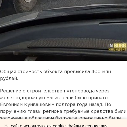
Общая стоимость объекта превысила 400 млн
рублей.
Решение о строительстве путепровода через
железнодорожную магистраль было принято
Евгением Куйвашевым полтора года назад. По
поручению главы региона требуемые средства были
заложены в областном бюджете, оперативно были
организованы необходимые конкурсные процедуры.
На сайте используются cookie-файлы и сервис для