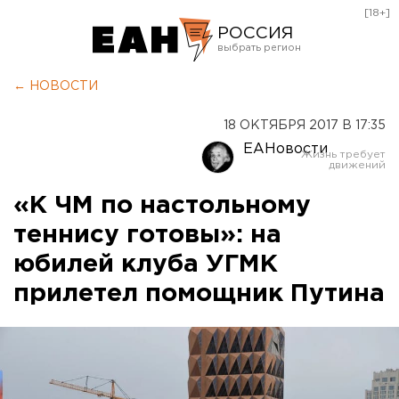
[18+]
РОССИЯ
Екатеринбург
← НОВОСТИ
Челябинск
18 ОКТЯБРЯ 2017 В 17:35
Курган
ЕАНовости
Оренбург
«К ЧМ по настольному
теннису готовы»: на
юбилей клуба УГМК
прилетел помощник Путина