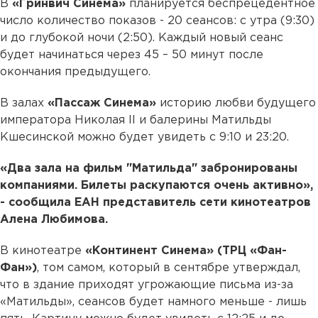
В
«Гринвич Синема»
планируется беспрецедентное
число количество показов - 20 сеансов: с утра (9:30)
и до глубокой ночи (2:50). Каждый новый сеанс
будет начинаться через 45 – 50 минут после
окончания предыдущего.
В залах
«Пассаж Синема»
историю любви будущего
императора Николая II и балерины Матильды
Кшесинской можно будет увидеть с 9:10 и 23:20.
«Два зала на фильм "Матильда" забронированы
компаниями. Билеты раскупаются очень активно»,
- сообщила ЕАН представитель сети кинотеатров
Алена Любимова.
В кинотеатре
«Континент Синема» (ТРЦ «Фан-
Фан»)
, том самом, который в сентябре утверждал,
что в здание приходят угрожающие письма из-за
«Матильды», сеансов будет намного меньше - лишь