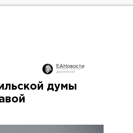
ЕАНовости
гильской думы
лавой