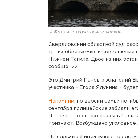
© Фото из открытых источников
Свердловский областной суд рас
троих обвиняемых в совершении г
Нижнем Тагиле. Двое из них остан
сообщении.
Это Дмитрий Панов и Анатолий Б
участника – Егора Ялунина – будет
Напомним
, по версии семьи поги
сентября полицейские забрали ег
После этого он скончался в боль
признают. Возбуждено уголовное 
По словам официального предста