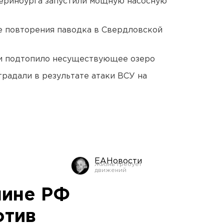
еринбурга запустили мощную насосную
е повторения паводка в Свердловской
ти подтопило несуществующее озеро
традали в результате атаки ВСУ на
ЕАНовости
мине РФ
отив