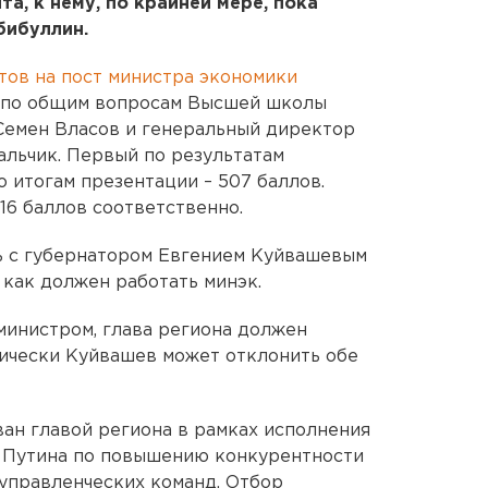
а, к нему, по крайней мере, пока
бибуллин.
тов на пост министра экономики
 по общим вопросам Высшей школы
емен Власов и генеральный директор
льчик. Первый по результатам
о итогам презентации – 507 баллов.
616 баллов соответственно.
ь с губернатором Евгением Куйвашевым
 как должен работать минэк.
 министром, глава региона должен
тически Куйвашев может отклонить обе
ан главой региона в рамках исполнения
 Путина по повышению конкурентности
управленческих команд. Отбор