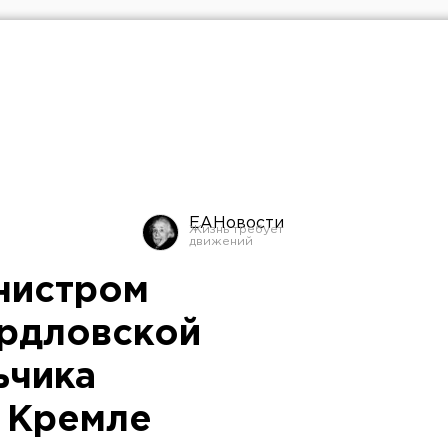
ЕАНовости
нистром
рдловской
ьчика
 Кремле