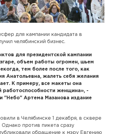
усфер для кампании кандидата в
учил челябинский бизнес.
нктов для президентской кампании
згаре, объем работы огромен, шьем
екогда, тем более после того, как
ния Анатольевна, жалеть себя желания
ает. К примеру, все макеты она
й работоспособности женщина», -
и "Небо" Артема Мазанова издание
овили в Челябинске 1 декабря, в сквере
а. Однако против пикета сразу
опубликовали обращение к мэру Евгению