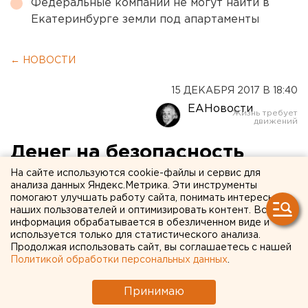
Федеральные компании не могут найти в
Екатеринбурге земли под апартаменты
← НОВОСТИ
15 ДЕКАБРЯ 2017 В 18:40
ЕАНовости
Денег на безопасность
горожан нет: откровения
На сайте используются cookie-файлы и сервис для
анализа данных Яндекс.Метрика. Эти инструменты
екатеринбургского
помогают улучшать работу сайта, понимать интересы
наших пользователей и оптимизировать контент. Вся
чиновника в процессе по
информация обрабатывается в обезличенном виде и
используется только для статистического анализа.
«делу Беззуба»
Продолжая использовать сайт, вы соглашаетесь с нашей
Политикой обработки персональных данных
.
Принимаю