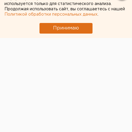
крае
используется только для статистического анализа.
Продолжая использовать сайт, вы соглашаетесь с нашей
В Свердловской области пересчитали
Политикой обработки персональных данных
.
доплаты к пенсиям летчикам и шахтерам
Челябинцев предупредили о возможном
Принимаю
выходе из берегов реки Миасс
Власти Екатеринбурга рассказали о борьбе с
желтой водой
Свердловский титановый гигант получил
крупный убыток
← НОВОСТИ
20 ДЕКАБРЯ 2017 В 11:46
ЕАНовости
Среди россиян растет