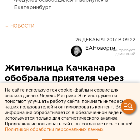
Федулев освободился и вернулся в
Екатеринбург
← НОВОСТИ
26 ДЕКАБРЯ 2017 В 09:22
ЕАНовости
Жительница Качканара
обобрала приятеля через
мобильный банк
На сайте используются cookie-файлы и сервис для
анализа данных Яндекс.Метрика. Эти инструменты
помогают улучшать работу сайта, понимать интересы
наших пользователей и оптимизировать контент. Вся
информация обрабатывается в обезличенном виде и
используется только для статистического анализа.
Продолжая использовать сайт, вы соглашаетесь с нашей
Политикой обработки персональных данных
.