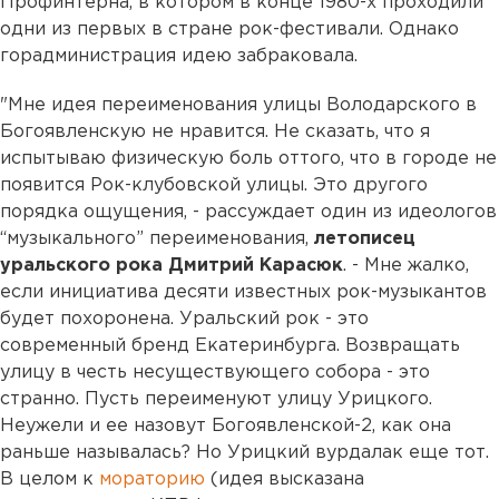
Профинтерна, в котором в конце 1980-х проходили
одни из первых в стране рок-фестивали. Однако
горадминистрация идею забраковала.
"Мне идея переименования улицы Володарского в
Богоявленскую не нравится. Не сказать, что я
испытываю физическую боль оттого, что в городе не
появится Рок-клубовской улицы. Это другого
порядка ощущения, - рассуждает один из идеологов
“музыкального” переименования,
летописец
уральского рока Дмитрий Карасюк
. - Мне жалко,
если инициатива десяти известных рок-музыкантов
будет похоронена. Уральский рок - это
современный бренд Екатеринбурга. Возвращать
улицу в честь несуществующего собора - это
странно. Пусть переименуют улицу Урицкого.
Неужели и ее назовут Богоявленской-2, как она
раньше называлась? Но Урицкий вурдалак еще тот.
В целом к
мораторию
(идея высказана