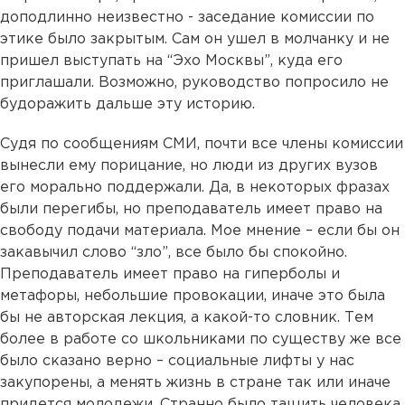
доподлинно неизвестно - заседание комиссии по
этике было закрытым. Сам он ушел в молчанку и не
пришел выступать на “Эхо Москвы”, куда его
приглашали. Возможно, руководство попросило не
будоражить дальше эту историю.
Судя по сообщениям СМИ, почти все члены комиссии
вынесли ему порицание, но люди из других вузов
его морально поддержали. Да, в некоторых фразах
были перегибы, но преподаватель имеет право на
свободу подачи материала. Мое мнение – если бы он
закавычил слово “зло”, все было бы спокойно.
Преподаватель имеет право на гиперболы и
метафоры, небольшие провокации, иначе это была
бы не авторская лекция, а какой-то словник. Тем
более в работе со школьниками по cуществу же все
было сказано верно – социальные лифты у нас
закупорены, а менять жизнь в стране так или иначе
придется молодежи. Странно было тащить человека