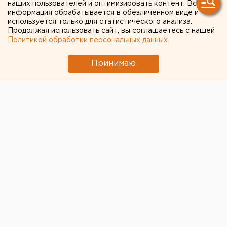
наших пользователей и оптимизировать контент. Вся
информация обрабатывается в обезличенном виде и
используется только для статистического анализа.
Продолжая использовать сайт, вы соглашаетесь с нашей
Политикой обработки персональных данных
.
Принимаю
На стене екатеринбургского лицея № 109 до сих пор
остается объявление с контактами предполагаемых
дилеров, нанимающих на работу “закладчиков”. Об
этом в группе “Инцидент Екатеринбург” рассказала