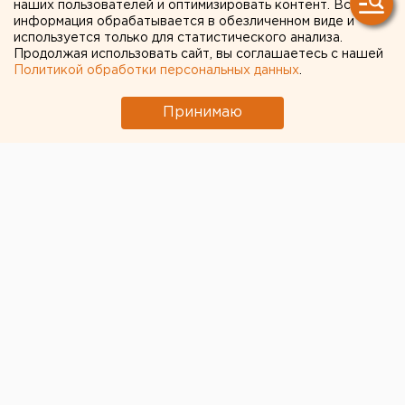
свердловских профсоюзов
наших пользователей и оптимизировать контент. Вся
информация обрабатывается в обезличенном виде и
используется только для статистического анализа.
Продолжая использовать сайт, вы соглашаетесь с нашей
Политикой обработки персональных данных
.
Принимаю
© Фото из открытых источников
Сегодня и завтра в столице Урала будет находиться
глава Федерации независимых профсоюзов России
Михаил Шмаков. Вместе с ним в столицу Урала