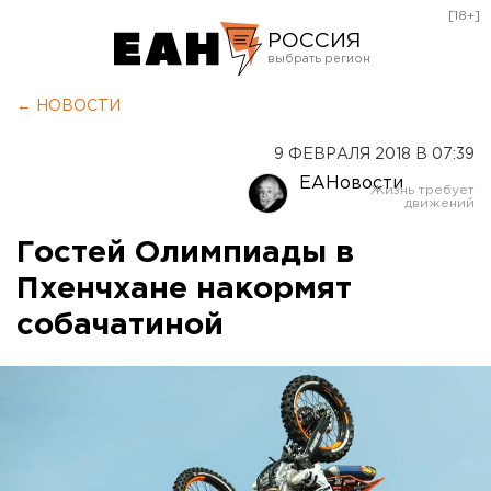
[18+]
РОССИЯ
Екатеринбург
← НОВОСТИ
Челябинск
9 ФЕВРАЛЯ 2018 В 07:39
Курган
ЕАНовости
Оренбург
Гостей Олимпиады в
Пхенчхане накормят
собачатиной