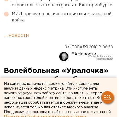
строительства теплотрассы в Екатеринбурге
МИД призвал россиян готовиться к затяжной
войне
← НОВОСТИ
9 ФЕВРАЛЯ 2018 В 06:50
ЕАНовости
Волейбольная «Уралочка»
продолжает борьбу за
На сайте используются cookie-файлы и сервис для
главный европейский
анализа данных Яндекс.Метрика. Эти инструменты
помогают улучшать работу сайта, понимать интересы
трофей
наших пользователей и оптимизировать контент. Вся
информация обрабатывается в обезличенном виде и
используется только для статистического анализа.
Продолжая использовать сайт, вы соглашаетесь с нашей
Политикой обработки персональных данных
.