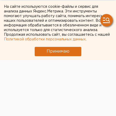
На сайте используются cookie-файлы и сервис для
Выходные в Свердловской области будут
анализа данных Яндекс.Метрика. Эти инструменты
дождливыми, но теплыми
помогают улучшать работу сайта, понимать интересы
наших пользователей и оптимизировать контент. Вся
Российским школьникам продлят осенние
информация обрабатывается в обезличенном виде и
используется только для статистического анализа.
каникулы
Продолжая использовать сайт, вы соглашаетесь с нашей
Поиски нового главы культуры
Политикой обработки персональных данных
.
Екатеринбурга зашли в тупик
Принимаю
МинЖКХ: Екатеринбург обеспечен водой на
85%
В Ревде задержали рецидивиста, избившего
инвалида-участника СВО
← НОВОСТИ
13 ФЕВРАЛЯ 2018 В 14:15
ЕАНовости