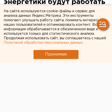
энергетики будут работать
в особом режиме
На сайте используются cookie-файлы и сервис для
анализа данных Яндекс.Метрика. Эти инструменты
помогают улучшать работу сайта, понимать интересы
В праздничные дни производственные объекты
наших пользователей и оптимизировать контент. Вся
Свердловского филиала «Т Плюс» и
информация обрабатывается в обезличенном виде и
используется только для статистического анализа.
Екатеринбургской теплосетевой компании будут
Продолжая использовать сайт, вы соглашаетесь с нашей
работать в особом режиме, сообщает пресс-служба
Политикой обработки персональных данных
.
предприятия.
Принимаю
В целях обеспечения надежного и бесперебойного
энерго- и теплоснабжения потребителей все
предприятия Свердловского филиала группы «Т
Плюс», АО «Екатеринбургская теплосетевая
компания», ООО «Свердловская теплоснабжающая
компания», АО «Региональные тепловые сети» с 8 по
11 марта 2018 года будут работать в особом режиме.
Энергетики приняли все меры для обеспечения
энергобезопасности региона в указанный период.