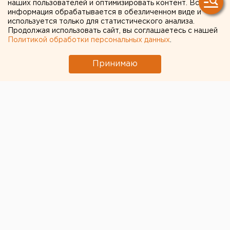
наших пользователей и оптимизировать контент. Вся
информация обрабатывается в обезличенном виде и
используется только для статистического анализа.
Продолжая использовать сайт, вы соглашаетесь с нашей
Политикой обработки персональных данных
.
Принимаю
© Фото из открытых источников
В Свердловской области за два дня задержали 48
подозреваемых и обвиняемых, скрывшихся от
следствия, которые находились в местном и
федеральном розыске, сообщили в региональном