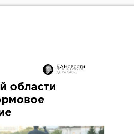
ЕАНовости
й области
ормовое
ие