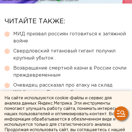
ЧИТАЙТЕ ТАКЖЕ:
МИД призвал россиян готовиться к затяжной
войне
Свердловский титановый гигант получил
крупный убыток
Возвращение смертной казни в России сочли
преждевременным
Очевидец рассказал про атаку на склад
Wildberries в Екатеринбурге
На сайте используются cookie-файлы и сервис для
В Свердловской области пересчитали
анализа данных Яндекс.Метрика. Эти инструменты
помогают улучшать работу сайта, понимать интересы
доплаты к пенсиям летчикам и шахтерам
наших пользователей и оптимизировать контент. Вся
информация обрабатывается в обезличенном виде и
используется только для статистического анализа.
← НОВОСТИ
Продолжая использовать сайт, вы соглашаетесь с нашей