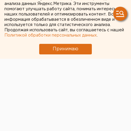
анализа данных Яндекс.Метрика. Эти инструменты
США в Екатеринбурге
помогают улучшать работу сайта, понимать интересы
наших пользователей и оптимизировать контент. Вся
информация обрабатывается в обезличенном виде и
используется только для статистического анализа.
Продолжая использовать сайт, вы соглашаетесь с нашей
Политикой обработки персональных данных
.
Принимаю
Официальный аккаунт МИД России в Twitter подвел
итоги голосования
за закрытие одного из трех