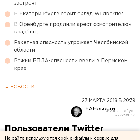
застроят
В Екатеринбурге горит склад Wildberries
В Оренбурге продлили арест «смотрителю»
кладбищ
Ракетная опасность угрожает Челябинской
области
Режим БПЛА-опасности ввели в Пермском
крае
← НОВОСТИ
27 МАРТА 2018 В 20:39
ЕАНовости
Пользователи Twitter
сохранили консульство
На сайте используются cookie-файлы и сервис для