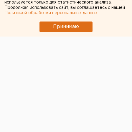
используется только для статистического анализа.
Продолжая использовать сайт, вы соглашаетесь с нашей
Политикой обработки персональных данных
.
Принимаю
© Фото из открытых источников
Свыше 42 кг наркотиков растительного и
синтетического происхождения по решению судов
уничтожены сотрудниками УФСБ России по
Челябинской области в печах Челябинского
тракторного завода, сообщает пресс-служба