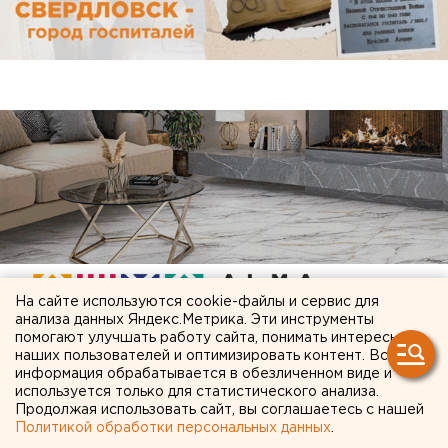
На сайте используются cookie-файлы и сервис для
анализа данных Яндекс.Метрика. Эти инструменты
помогают улучшать работу сайта, понимать интересы
наших пользователей и оптимизировать контент. Вся
информация обрабатывается в обезличенном виде и
ЧИТАЙТЕ ТАКЖЕ:
используется только для статистического анализа.
Продолжая использовать сайт, вы соглашаетесь с нашей
Под Екатеринбургом диверсанты взорвали
Политикой обработки персональных данных
.
создателя дрона «Упырь»