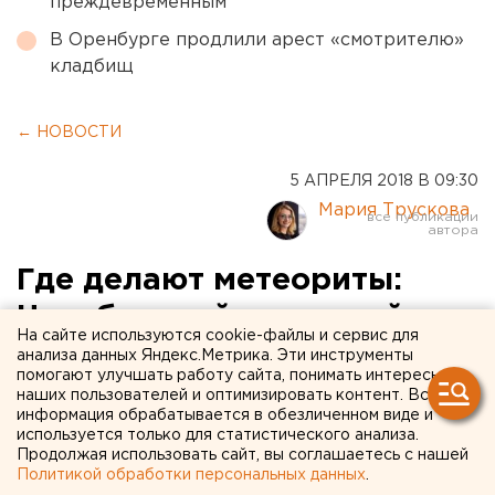
преждевременным
В Оренбурге продлили арест «смотрителю»
кладбищ
← НОВОСТИ
5 АПРЕЛЯ 2018 В 09:30
Мария Трускова
Где делают метеориты:
Челябинский цинковый
На сайте используются cookie-файлы и сервис для
закон наращивает объемы
анализа данных Яндекс.Метрика. Эти инструменты
помогают улучшать работу сайта, понимать интересы
производства
наших пользователей и оптимизировать контент. Вся
информация обрабатывается в обезличенном виде и
используется только для статистического анализа.
Продолжая использовать сайт, вы соглашаетесь с нашей
Политикой обработки персональных данных
.