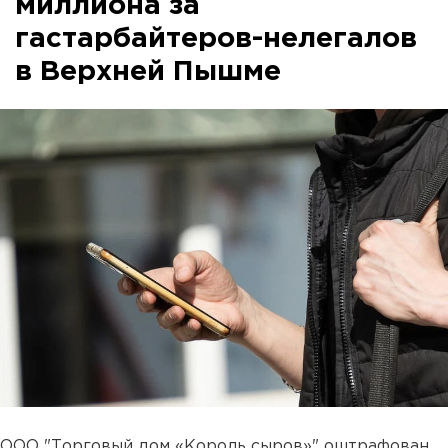
миллиона за
гастарбайтеров-нелегалов
в Верхней Пышме
ООО "Торговый дом «Король сыров»" оштрафован