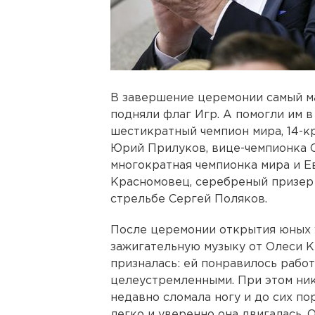
В завершение церемонии самый м
подняли флаг Игр. А помогли им в
шестикратный чемпион мира, 14-к
Юрий Прилуков, вице-чемпионка О
многократная чемпионка мира и Е
Красномовец, серебреный призер
стрельбе Сергей Поляков.
После церемонии открытия юных 
зажигательную музыку от Олеси 
призналась: ей понравилось работ
целеустремленными. При этом ник
недавно сломала ногу и до сих по
легко и уверенно она двигалась. О