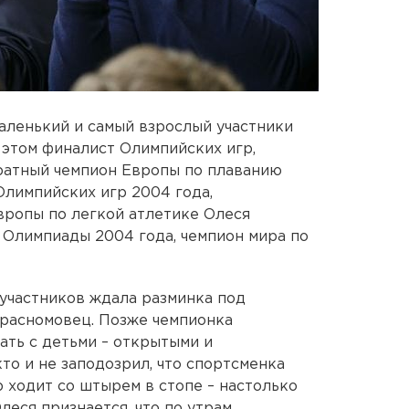
аленький и самый взрослый участники
 этом финалист Олимпийских игр,
ратный чемпион Европы по плаванию
лимпийских игр 2004 года,
вропы по легкой атлетике Олеся
 Олимпиады 2004 года, чемпион мира по
участников ждала разминка под
Красномовец. Позже чемпионка
ать с детьми – открытыми и
то и не заподозрил, что спортсменка
р ходит со штырем в стопе – настолько
леся признается, что по утрам