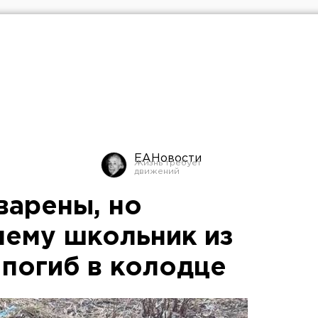
ЕАНовости
варены, но
чему школьник из
 погиб в колодце