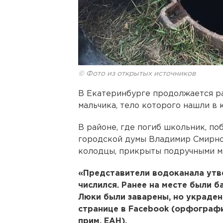
© Фото из открытых источников
В Екатеринбурге продолжается ра
мальчика, тело которого нашли в 
В районе, где погиб школьник, п
городской думы Владимир Смирнов
колодцы, прикрыты подручными м
«Представители водоканала утв
числился. Ранее на месте были б
Люки были заварены, но украден
странице в Facebook (орфограф
прим. ЕАН).