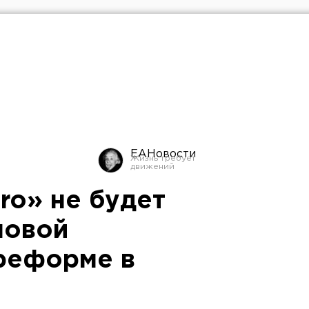
ЕАНовости
ro» не будет
новой
реформе в