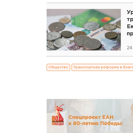
У
т
Е
п
24
Общество
Транспортная реформа в Екат