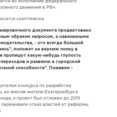
ется во исполнение федерального
рожного движения в РФ».
осится скептически.
ланировочного документа продиктовано
ным образом запросом, а навязанными
нодательства, - это всегда большой
жись", положат на верхюю полку в
ли пропишут какую-нибудь глупость
переходов и развязок в городской
ускной способности". Поживем -
дителем конкурса по разработке
, но многие жители Екатеринбурга
нда, и проект был отложен до 2019
 переживали отказ властей от реформы,
.