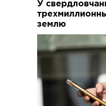
У свердловчан
трехмиллионны
землю