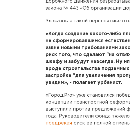
дорожного движения разрабатыва
закона № 443 «Об организации до
Злоказов к такой перспективе отн
«Когда создание какого-либо п
не сформировавшимся естествен
извне новыми требованиями зако
риск того, что сделают "на отвя
шкафу и забудут навсегда. Ну и
вроде строительства подземных 
застройке "для увеличения проп
увидим», - полагает урбанист.
«Город.Pro» уже становился побе
концепции транспортной реформы
выступили против предложений фо
года. Руководители фонда тяжело
предрекая
риск ее полной отмены