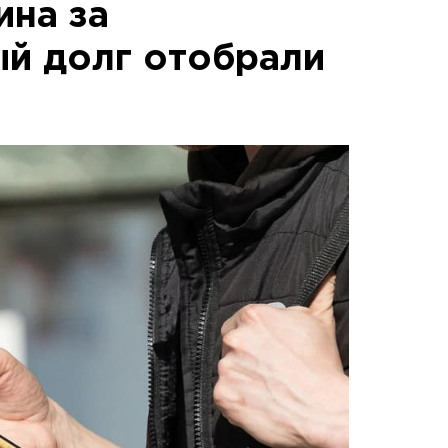
ина за
й долг отобрали