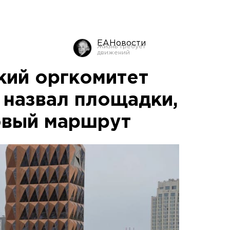
ЕАНовости
кий оргкомитет
 назвал площадки,
овый маршрут