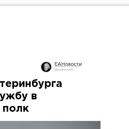
ЕАНовости
атеринбурга
лужбу в
 полк