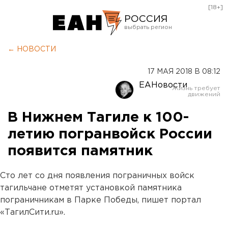
[18+]
РОССИЯ
Екатеринбург
← НОВОСТИ
Челябинск
17 МАЯ 2018 В 08:12
Курган
ЕАНовости
Оренбург
В Нижнем Тагиле к 100-
летию погранвойск России
появится памятник
Сто лет со дня появления пограничных войск
тагильчане отметят установкой памятника
пограничникам в Парке Победы, пишет портал
«ТагилСити.ru».