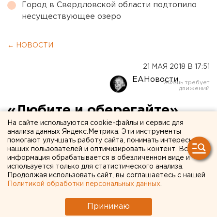
Город в Свердловской области подтопило
несуществующее озеро
← НОВОСТИ
21 МАЯ 2018 В 17:51
ЕАНовости
«Любите и оберегайте».
На сайте используются cookie-файлы и сервис для
Клуб «Тосно» обратился с
анализа данных Яндекс.Метрика. Эти инструменты
просьбой к коллегам из
помогают улучшать работу сайта, понимать интересы
наших пользователей и оптимизировать контент. Вся
«Урала»
информация обрабатывается в обезличенном виде и
используется только для статистического анализа.
Продолжая использовать сайт, вы соглашаетесь с нашей
Политикой обработки персональных данных
.
Принимаю