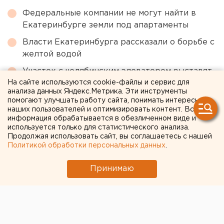
Федеральные компании не могут найти в
Екатеринбурге земли под апартаменты
Власти Екатеринбурга рассказали о борьбе с
желтой водой
Участок с челябинским элеватором выставят
На сайте используются cookie-файлы и сервис для
на аукцион по КРТ в этом году
анализа данных Яндекс.Метрика. Эти инструменты
Главу узбекской диаспоры в Екатеринбурге
помогают улучшать работу сайта, понимать интересы
наших пользователей и оптимизировать контент. Вся
депортировали из России
информация обрабатывается в обезличенном виде и
используется только для статистического анализа.
Продолжая использовать сайт, вы соглашаетесь с нашей
← НОВОСТИ
Политикой обработки персональных данных
.
24 МАЯ 2018 В 15:16
Принимаю
ЕАНовости
Plotinka и «Эсэншн Хилл»: