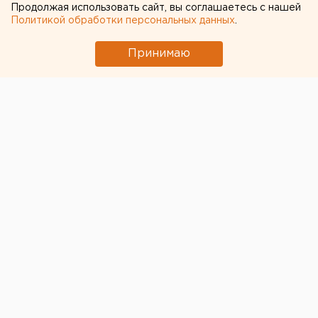
Продолжая использовать сайт, вы соглашаетесь с нашей
Политикой обработки персональных данных
.
Принимаю
Авиакомпания Pegas Fly почти на 9,5 часов
задерживает отправку туристов на африканский
курорт, свидетельствует онлайн-табло аэропорта
Кольцово.
Согласно расписанию, Boeing-737 должен был
отправиться в Монастир 8 июня в 06:30. Однако
вылет перенесен на 15:30.