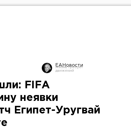
ЕАНовости
шли: FIFА
ину неявки
тч Египет-Уругвай
ге