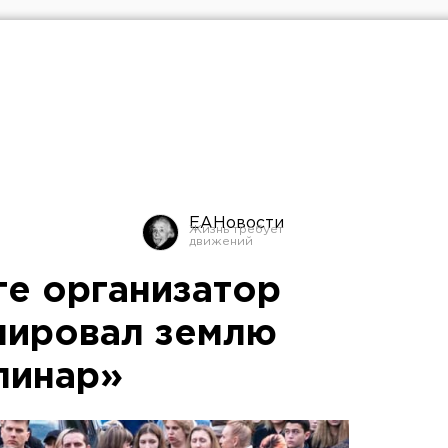
ЕАНовости
ге организатор
пировал землю
линар»