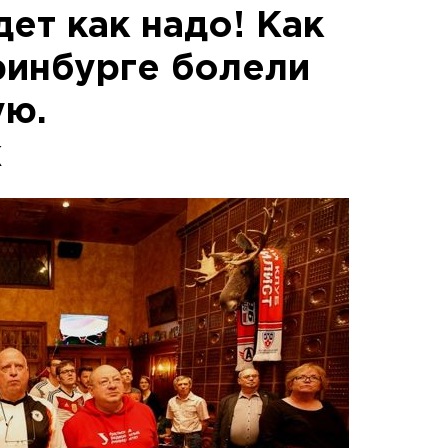
ет как надо! Как
ринбурге болели
ую.
ж