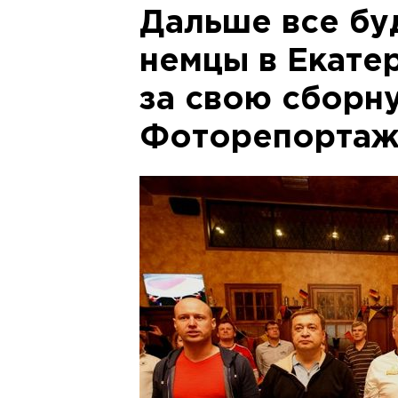
Дальше все буд
немцы в Екате
за свою сборн
Фоторепорта