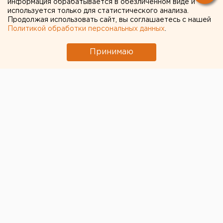
информация обрабатывается в обезличенном виде и
оборвалась. Потом, при последующих звонках
используется только для статистического анализа.
Продолжая использовать сайт, вы соглашаетесь с нашей
женщина просто бросала трубку.
Политикой обработки персональных данных
.
Принимаю