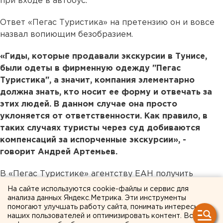
при входе в автобус.
Ответ «Пегас Туристика» на претензию он и вовсе
назвал вопиющим безобразием.
«Гиды, которые продавали экскурсии в Тунисе,
были одеты в фирменную одежду "Пегас
Туристика", а значит, компания элементарно
должна знать, кто носит ее форму и отвечать за
этих людей. В данном случае она просто
уклоняется от ответственности. Как правило, в
таких случаях туристы через суд добиваются
компенсаций за испорченные экскурсии», -
говорит Андрей Артемьев.
В «Пегас Туристике» агентству ЕАН получить
комментарий относительно данной ситуации не
На сайте используются cookie-файлы и сервис для
удалось – сначала секретарь компании пообещала
анализа данных Яндекс.Метрика. Эти инструменты
помогают улучшать работу сайта, понимать интересы
соединить с нужным специалистом, но после
наших пользователей и оптимизировать контент. Вся
получасового прослушивания музыки связь