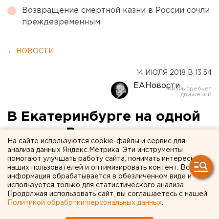
Возвращение смертной казни в России сочли
преждевременным
← НОВОСТИ
14 ИЮЛЯ 2018 В 13:54
ЕАНовости
В Екатеринбурге на одной
из улиц Втузгородка
На сайте используются cookie-файлы и сервис для
ограничат движение на
анализа данных Яндекс.Метрика. Эти инструменты
помогают улучшать работу сайта, понимать интересы
полтора месяца
наших пользователей и оптимизировать контент. Вся
информация обрабатывается в обезличенном виде и
используется только для статистического анализа.
Продолжая использовать сайт, вы соглашаетесь с нашей
Политикой обработки персональных данных
.