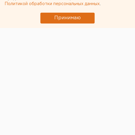
Фото: Пресс-служба УГМК
Политикой обработки персональных данных
.
Принимаю
Общество