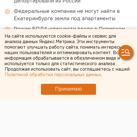
депортировали из России
Федеральные компании не могут найти в
Екатеринбурге земли под апартаменты
Режим БПЛА-опасности ввели в Пермском
крае
На сайте используются cookie-файлы и сервис для
анализа данных Яндекс.Метрика. Эти инструменты
МИД призвал россиян готовиться к затяжной
помогают улучшать работу сайта, понимать интересы
наших пользователей и оптимизировать контент. Вся
войне
информация обрабатывается в обезличенном виде и
используется только для статистического анализа.
Продолжая использовать сайт, вы соглашаетесь с нашей
← НОВОСТИ
Политикой обработки персональных данных
.
2 АВГУСТА 2018 В 12:18
Принимаю
ЕАНовости
Роскачество составило
рейтинг лучших
смартфонов