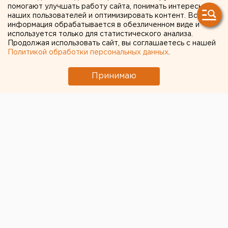
российских банков
помогают улучшать работу сайта, понимать интересы
наших пользователей и оптимизировать контент. Вся
информация обрабатывается в обезличенном виде и
используется только для статистического анализа.
Продолжая использовать сайт, вы соглашаетесь с нашей
Политикой обработки персональных данных
.
Принимаю
© Фото из открытых источников
Российский фондовый рынок второй день находится
в падении. Вслед за рухнувшим после новостей о