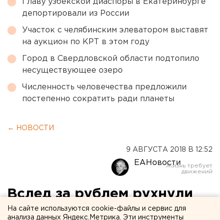
Главу узбекской диаспоры в Екатеринбурге
депортировали из России
Участок с челябинским элеватором выставят
на аукцион по КРТ в этом году
Город в Свердловской области подтопило
несуществующее озеро
Численность человечества предложили
постепенно сократить ради планеты
← НОВОСТИ
9 АВГУСТА 2018 В 12:52
ЕАНовости
Вслед за рублем рухнули
котировки основных
На сайте используются cookie-файлы и сервис для
анализа данных Яндекс.Метрика. Эти инструменты