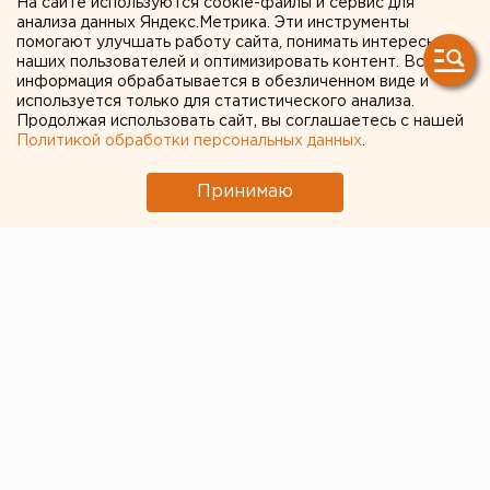
преждевременным
На сайте используются cookie-файлы и сервис для
анализа данных Яндекс.Метрика. Эти инструменты
Чем опасны ракеты «Фламинго», которыми
помогают улучшать работу сайта, понимать интересы
наших пользователей и оптимизировать контент. Вся
Украина атаковала тыловые регионы РФ
информация обрабатывается в обезличенном виде и
используется только для статистического анализа.
Продолжая использовать сайт, вы соглашаетесь с нашей
← НОВОСТИ
Политикой обработки персональных данных
.
10 АВГУСТА 2018 В 14:40
Принимаю
ЕАНовости
В Екатеринбурге УФАС
рассмотрит дело о рекламе
наркоторговли
Свердловское УФАС России возбудило дело в
отношении двух рекламных агентств в
Екатеринбурге, которые размещали на билбордах
рекламу компаний, вербующих наркокурьеров,