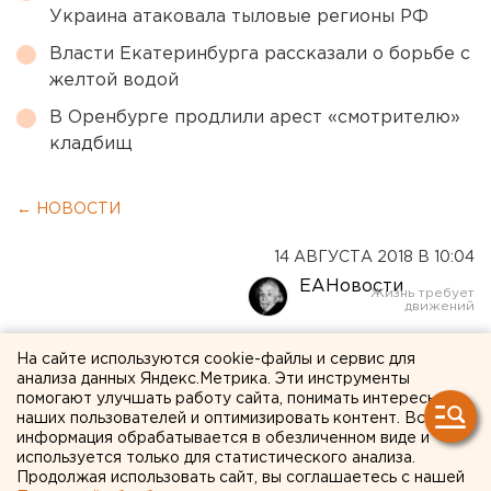
Украина атаковала тыловые регионы РФ
Власти Екатеринбурга рассказали о борьбе с
желтой водой
В Оренбурге продлили арест «смотрителю»
кладбищ
← НОВОСТИ
14 АВГУСТА 2018 В 10:04
ЕАНовости
Провоз гигантского груза
На сайте используются cookie-файлы и сервис для
анализа данных Яндекс.Метрика. Эти инструменты
спецназначения через
помогают улучшать работу сайта, понимать интересы
наших пользователей и оптимизировать контент. Вся
Екатеринбург перенесен на
информация обрабатывается в обезличенном виде и
используется только для статистического анализа.
среду
Продолжая использовать сайт, вы соглашаетесь с нашей