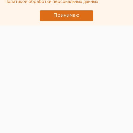
Политикой обработки персональных данных
.
Принимаю
© Фото из открытых источников
Уникальное для дорожной сети Екатеринбурга
событие – транзит гигантского автопоезда с
цистернами «Газпрома» для «Северного потока-2» -
в последний момент было отменено.