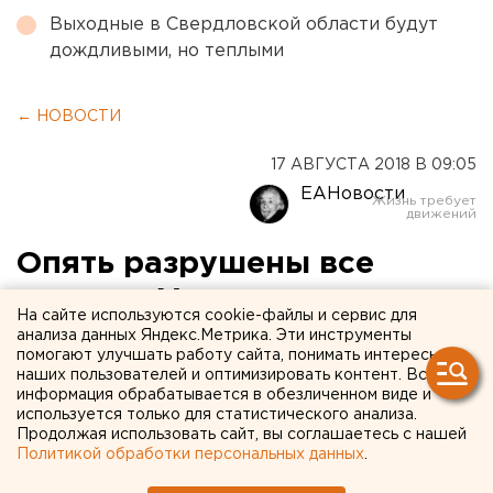
Выходные в Свердловской области будут
дождливыми, но теплыми
← НОВОСТИ
17 АВГУСТА 2018 В 09:05
ЕАНовости
Опять разрушены все
планы: «Уральские
На сайте используются cookie-файлы и сервис для
авиалинии» перенесли
анализа данных Яндекс.Метрика. Эти инструменты
помогают улучшать работу сайта, понимать интересы
рейс Екатеринбург - Сочи
наших пользователей и оптимизировать контент. Вся
информация обрабатывается в обезличенном виде и
на следующие сутки
используется только для статистического анализа.
Продолжая использовать сайт, вы соглашаетесь с нашей
Политикой обработки персональных данных
.