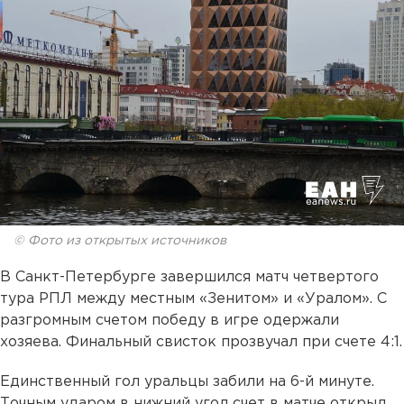
© Фото из открытых источников
В Санкт-Петербурге завершился матч четвертого
тура РПЛ между местным «Зенитом» и «Уралом». С
разгромным счетом победу в игре одержали
хозяева. Финальный свисток прозвучал при счете 4:1.
Единственный гол уральцы забили на 6-й минуте.
Точным ударом в нижний угол счет в матче открыл