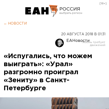
[18+]
РОССИЯ
Екатеринбург
← НОВОСТИ
Челябинск
20 АВГУСТА 2018 В 01:31
Курган
ЕАНовости
Оренбург
«Испугались, что можем
выиграть»: «Урал»
разгромно проиграл
«Зениту» в Санкт-
Петербурге