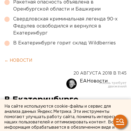
Ракетная опасность объявлена в
Оренбургской области и Башкирии
Свердловская криминальная легенда 90-х
Федулев освободился и вернулся в
Екатеринбург
В Екатеринбурге горит склад Wildberries
← НОВОСТИ
20 АВГУСТА 2018 В 11:45
ЕАНовости
В Екатеринбурге
На сайте используются cookie-файлы и сервис для
презентуют военные
анализа данных Яндекс.Метрика. Эти инструменты
помогают улучшать работу сайта, понимать интересы
«Силки» для борьбы с
наших пользователей и оптимизировать контент. Вся
дронами
информация обрабатывается в обезличенном виде и